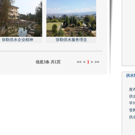
弥勒供水企业精神
弥勒供水服务理念
信息3条
共1页
<<
<
1
>
>>
供水
发布
供
平均
管
供