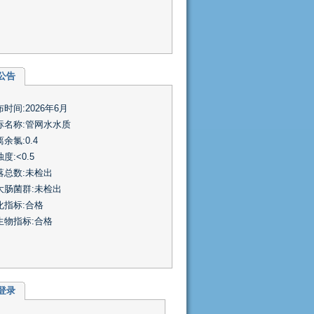
公告
时间:2026年6月
标名称:管网水水质
余氯:0.4
度:<0.5
落总数:未检出
大肠菌群:未检出
化指标:合格
生物指标:合格
登录