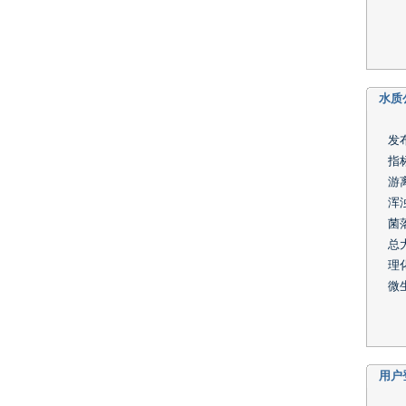
水质
发布
指
游离
浑浊
菌
总
理
微
用户