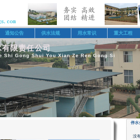
通知公告
供水法规
用水常识
重大工程
水有限责任公司
e Shi Gong Shui You Xian Ze Ren Gong Si
停水
没